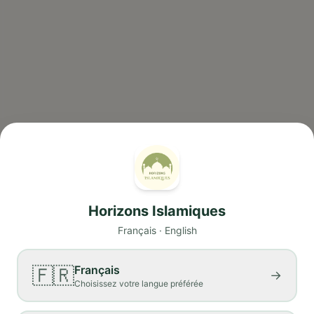
Horizons Islamiques
Français · English
🇫🇷
Français
→
Choisissez votre langue préférée